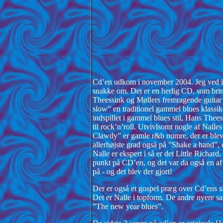
Cd’en udkom i november 2004. Jeg ved ikke
snakke om. Det er en herlig CD, som bringe
Theessink og Møllers fremragende guitar sp
slow” en traditionel gammel blues klassik
indspillet i gammel blues stil, Hans Thees
til rock’n’roll. Utvivlsomt nogle af Nall
Clawdy” er gamle r&b numre, der er blevet 
allerhøjste grad også på ”Shake a hand”, d
Nalle er ekspert i så er det Little Richar
punkt på CD’en, og det var da også en 
på - og det blev der gjort!
Der er også et gospel præg over Cd’ens s
Det er Nalle i topform. De andre nyere sa
”The new year blues”.