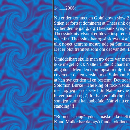
14.11.2006:
Nu er der kommet en Goin' down slow 2 p
Stilen er fortsat domineret at Theessink 
og her denne gang, og Theessink synger m
Theessink utvivlsomt er blevet inspireret
nede fra. Theessink har også skrevet 4 af d
ulig noget genrens mestre ude på Sun studi
Det er blot fremført som om det var det. 
Umiddelbart skulle man tro dette var me
ikke meget Rock Nalle i Little Richard m
alligator." Men den er nu også fremført fo
coveret er det en version med Solomon Bu
at han synger den til en bestemt. Det tror
Solomon Burke - The king of rock'n'soul. D
me", og jeg har da selv hørt Nalle nævne B
bliver han da også, for han er i allerhøje
som jeg varmt kan anbefale. Når vi nu er
standing"!!!
"Boomer's song" lyder - måske ikke helt 
Knud Møller har da også fundet violinen 