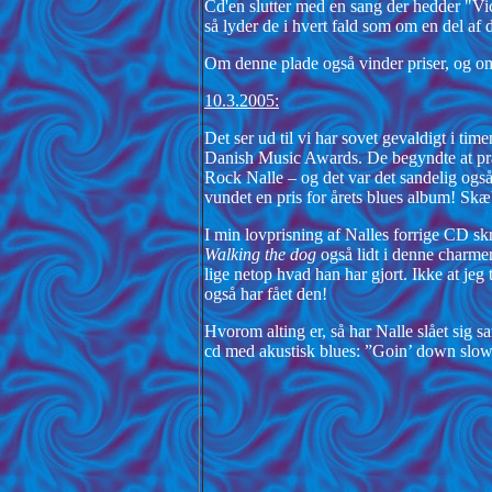
Cd'en slutter med en sang der hedder "Vi
så lyder de i hvert fald som om en del af
Om denne plade også vinder priser, og om
10.3.2005:
Det ser ud til vi har sovet gevaldigt i ti
Danish Music Awards. De begyndte at præ
Rock Nalle – og det var det sandelig også
vundet en pris for årets blues album! Sk
I min lovprisning af Nalles forrige CD skre
Walking the dog
også lidt i denne charmere
lige netop hvad han har gjort. Ikke at jeg
også har fået den!
Hvorom alting er, så har Nalle slået sig
cd med akustisk blues: ”Goin’ down slo