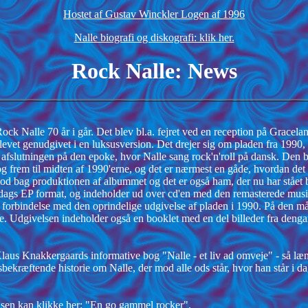
Hostet af Gustav Winckler Logen af 1996
Nalle biografi og diskografi: klik her.
Rock Nalle: News
Rock Nalle 70 år i går. Det blev bl.a. fejret ved en reception på Gracela
 blevet genudgivet i en luksusversion. Det drejer sig om pladen fra 19
fslutningen på den epoke, hvor Nalle sang rock'n'roll på dansk. Den bl
e og frem til midten af 1990'erne, og det er nærmest en gåde, hvordan det 
 stod bag produktionen af albummet og det er også ham, der nu har stået 
dags EP format, og indeholder ud over cd'en med den remasterede mu
 forbindelse med den oprindelige udgivelse af pladen i 1990. På den måd
re. Udgivelsen indeholder også en booklet med en del billeder fra den
Klaus Knakkergaards informative bog "Nalle - et liv ad omveje" - så læ
sbekræftende historie om Nalle, der mod alle ods står, hvor han står i 
lsen kan klikke her:
"En go gammel rocker".