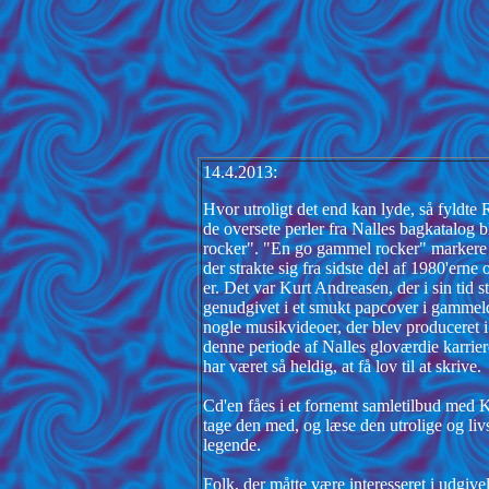
14.4.2013:
Hvor utroligt det end kan lyde, så fyldte 
de oversete perler fra Nalles bagkatalog
rocker". "En go gammel rocker" markere a
der strakte sig fra sidste del af 1980'ern
er. Det var Kurt Andreasen, der i sin tid
genudgivet i et smukt papcover i gammel
nogle musikvideoer, der blev produceret i
denne periode af Nalles gloværdie karrie
har været så heldig, at få lov til at skrive.
Cd'en fåes i et fornemt samletilbud med 
tage den med, og læse den utrolige og liv
legende.
Folk, der måtte være interesseret i udgive