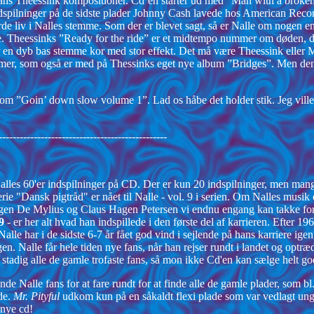
Hans Theessink kompositioner. Cd’en starter ud med ”Man with a broken 
indspilninger på de sidste plader Johnny Cash lavede hos American Recor
rde liv i Nalles stemme. Som der er blevet sagt, så er Nalle om nogen e
. Theessinks ”Ready for the ride” er et midtempo nummer om døden, d
r en dyb bas stemme kor med stor effekt. Det må være Theessink eller
er, som også er med på Thessinks eget nye album ”Bridges”. Men den bl
om ”Goin’ down slow volume 1”. Lad os håbe det holder stik. Jeg ville 
------------------------------------------------
Nalles 60'er indspilninger på CD. Der er kun 20 indspilninger, men man
ie "Dansk pigtråd" er nået til Nalle - vol. 9 i serien. Om Nalles musik
 Jørgen De Mylius og Claus Hagen Petersen vi endnu engang kan takke for
9
- er her alt hvad han indspillede i den første del af karrieren. Efter 19
Nalle har i de sidste 6-7 år fået god vind i sejlende på hans karriere ige
n. Nalle får hele tiden nye fans, når han rejser rundt i landet og optræd
 stadig alle de gamle trofaste fans, så mon ikke Cd'en kan sælge helt go
e Nalle fans for at fare rundt for at finde alle de gamle plader, som bl
nde.
Mr. Pityful
udkom kun på en såkaldt flexi plade som var vedlagt ung
 nye cd!