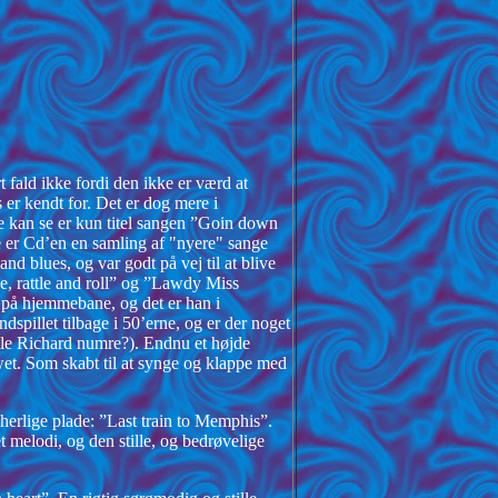
 fald ikke fordi den ikke er værd at
 er kendt for. Det er dog mere i
ige kan se er kun titel sangen ”Goin down
e er Cd’en en samling af "nyere" sange
nd blues, og var godt på vej til at blive
ke, rattle and roll” og ”Lawdy Miss
le på hjemmebane, og det er han i
dspillet tilbage i 50’erne, og er der noget
ittle Richard numre?). Endnu et højde
t. Som skabt til at synge og klappe med
erlige plade: ”Last train to Memphis”.
 melodi, og den stille, og bedrøvelige