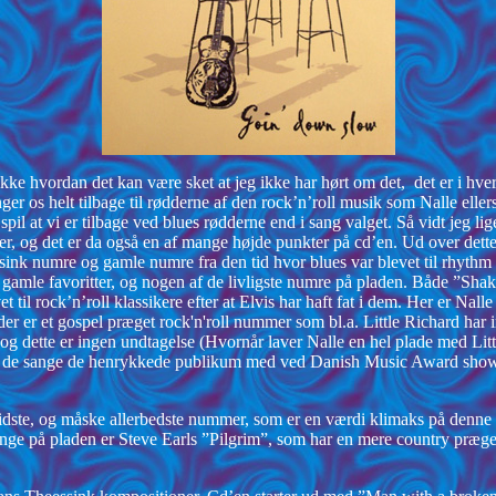
 hvordan det kan være sket at jeg ikke har hørt om det, det er i hvert
r os helt tilbage til rødderne af den rock’n’roll musik som Nalle ellers
il at vi er tilbage ved blues rødderne end i sang valget. Så vidt jeg l
er, og det er da også en af mange højde punkter på cd’en. Ud over dett
sink numre og gamle numre fra den tid hvor blues var blevet til rhythm a
es gamle favoritter, og nogen af de livligste numre på pladen. Både ”Sha
til rock’n’roll klassikere efter at Elvis har haft fat i dem. Her er Nal
er er et gospel præget rock'n'roll nummer som bl.a. Little Richard har in
d, og dette er ingen undtagelse (Hvornår laver Nalle en hel plade med L
af de sange de henrykkede publikum med ved Danish Music Award showe
idste, og måske allerbedste nummer, som er en værdi klimaks på denne h
nge på pladen er Steve Earls ”Pilgrim”, som har en mere country præget