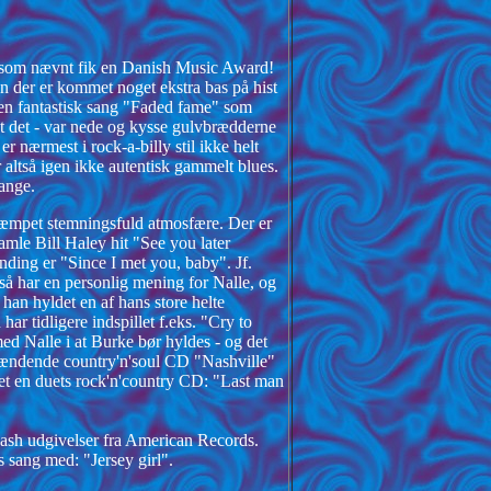
r som nævnt fik en Danish Music Award!
en der er kommet noget ekstra bas på hist
 en fantastisk sang "Faded fame" som
ykt det - var nede og kysse gulvbrædderne
r nærmest i rock-a-billy stil ikke helt
r altså igen ikke autentisk gammelt blues.
sange.
dæmpet stemningsfuld atmosfære. Der er
mle Bill Haley hit "See you later
nding er "Since I met you, baby". Jf.
så har en personlig mening for Nalle, og
 han hyldet en af hans store helte
r tidligere indspillet f.eks. "Cry to
med Nalle i at Burke bør hyldes - og det
n spændende country'n'soul CD "Nashville"
vet en duets rock'n'country CD: "Last man
Cash udgivelser fra American Records.
 sang med: "Jersey girl".