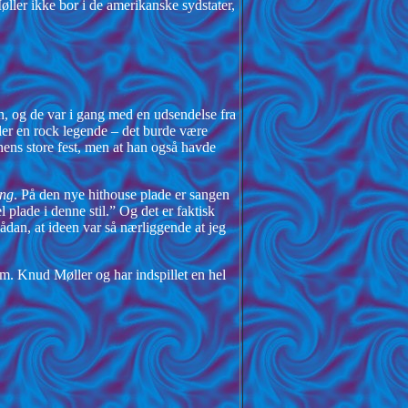
ler ikke bor i de amerikanske sydstater,
oen, og de var i gang med en udsendelse fra
er en rock legende – det burde være
hens store fest, men at han også havde
ing
. På den nye hithouse plade er sangen
 plade i denne stil.” Og det er faktisk
sådan, at ideen var så nærliggende at jeg
m. Knud Møller og har indspillet en hel