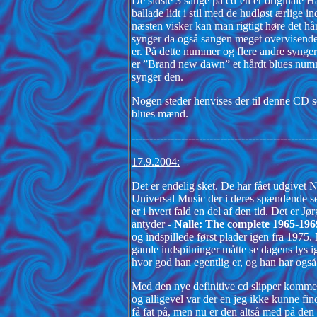
De sidste 3 sange på cd’en er originale 
ballade lidt i stil med de hudløst ærlige 
næsten visker kan man rigtigt høre det hå
synger da også sangen meget overvisende
er. På dette nummer og flere andre synge
er ”Brand new dawn” et hårdt blues numm
synger den.
Nogen steder henvises der til denne CD s
blues mænd.
----------------------------------------------------
17.9.2004:
Det er endelig sket. De har fået udgivet 
Universal Music der i deres spændende ser
er i hvert fald en del af den tid. Det er
antyder -
Nalle: The complete 1965-196
og indspillede først plader igen fra 1975. 
gamle indspilninger måtte se dagens lys ige
hvor god han egentlig er, og han har også
Med den nye definitive cd slipper kommend
og alligevel var der en jeg ikke kunne fi
få fat på, men nu er den altså med på den