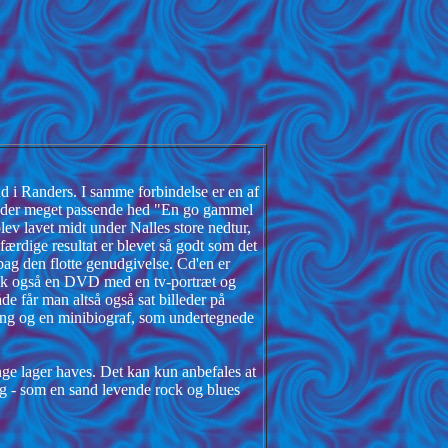
nd i Randers. I samme forbindelse er en af
90, der meget passende hed "En go gammel
ev lavet midt under Nalles store nedtur,
færdige resultat er blevet så godt som det
bag den flotte genudgivelse. Cd'en er
sik også en DVD med en tv-portræt og
e får man altså også sat billeder på
gang og en minibiograf, som undertegnede
nge lager haves. Det kan kun anbefales at
dag - som en sand levende rock og blues