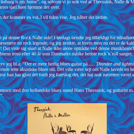
cksburg is my home", og selvom vi jo nok ved at Theessink, Nalle & Møl
 deres sjæl høre hjemme der over.
 der kommer en vol.3 vil tiden vise. Jeg håber det bedste.
men på denne Rock Nalle side! I lørdags tændte jeg tilfældigt for bilradi
sentere en rock legende, og jeg tænkte, at hvem mon nu det er de kald
! Det viste sig snart at Nalle ikke alene optrådte ved denne musikbranc
æbnens ironi efter 40 år som Danmarks måske bedste rock´n´roll sanger.
v jeg bl.a: ”Der er mere herlig blues guitar på......
Thunder and lightn
nde lette akustiske blues stil. Det ville være sejt om Nalle lavede en hel
 tror han har gjort det fordi jeg foreslog det, det har nok nærmere været 
 sammen med den hollandske blues mand Hans Theessink, og guitarist m.
w”.