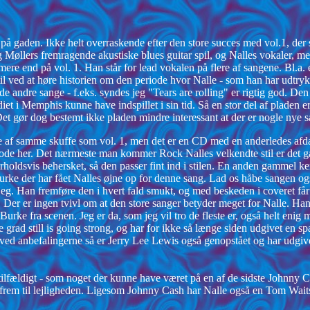
å gaden. Ikke helt overraskende efter den store succes med vol.1, de
og Møllers fremragende akustiske blues guitar spil, og Nalles vokaler, m
ere end på vol. 1. Han står for lead vokalen på flere af sangene. Bl.a.
 til ved at høre historien om den periode hvor Nalle - som han har udtr
e andre sange - f.eks. syndes jeg "Tears are rolling" er rigtig god. Den e
et i Memphis kunne have indspillet i sin tid. Så en stor del af pladen e
Det gør dog bestemt ikke pladen mindre interessant at der er nogle nye 
re af samme skuffe som vol. 1, men det er en CD med en anderledes af
ode her. Det nærmeste man kommer Rock Nalles velkendte stil er det ga
rholdsvis behersket, så den passer fint ind i stilen. En anden gammel ke
rke der har fået Nalles øjne op for denne sang. Lad os håbe sangen og
 jeg. Han fremføre den i hvert fald smukt, og med beskeden i coveret får
er er ingen tvivl om at den store sanger betyder meget for Nalle. Han ha
urke fra scenen. Jeg er da, som jeg vil tro de fleste er, også helt enig 
ste grad still is going strong, og har for ikke så længe siden udgivet e
 ved anbefalingerne så er Jerry Lee Lewis også genopstået og har udgi
tilfældigt - som noget der kunne have været på en af de sidste Johnny 
frem til lejligheden. Ligesom Johnny Cash har Nalle også en Tom Waits