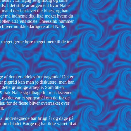
heart”. En rigtig sørgmodig og stille
ds. I det stille arrangement hvor Nalle
n mand der har levet the blues, og han
er må indhente dig, lige meget hvem du
 Møller. CD’ens sidste Theessink nummer
iver nu ikke dårligere af at Nalle
meget gerne høre meget mere til de tre
ge af dem er aldeles fremragende! Det er
 er pigtråd kan man jo diskutere, men han
 dette grundige arbejde. Som titlen
69 trak Nalle sig tilbage fra musikscenen
n, og det var et spørgsmål om tid før de
er, for de fleste bliver overrasket over
dt.
.a. undertegnede har brugt år og dage på -
domsbladet Børge og har ikke været til at