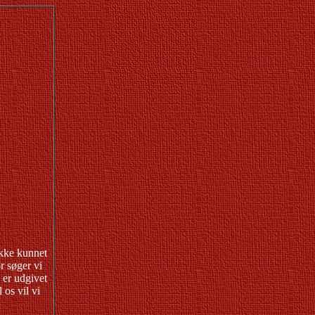
ikke kunnet
r søger vi
 er udgivet
 os vil vi