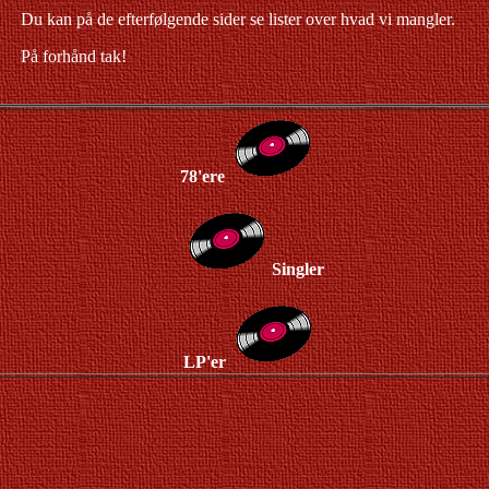
Du kan på de efterfølgende sider se lister over hvad vi mangler.
På forhånd tak!
78'ere
Singler
LP'er