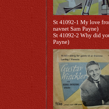
St 41092-1 My love fro
navnet Sam Payne)
St 41092-2 Why did yo
Payne)