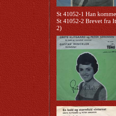
St 41052-1 Han komme
St 41052-2 Brevet fra I
2)