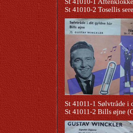
St 41010-1 Aftenklokke
St 41010-2 Tosellis se
St 41011-1 Sølvtråde i 
St 41011-2 Bills øjne 