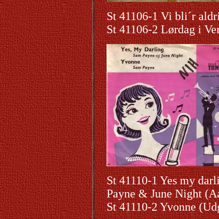
St 41106-1 Vi bli´r ald
St 41106-2 Lørdag i V
St 41110-1 Yes my darl
Payne & June Night (Aa
St 41110-2 Yvonne (Ud