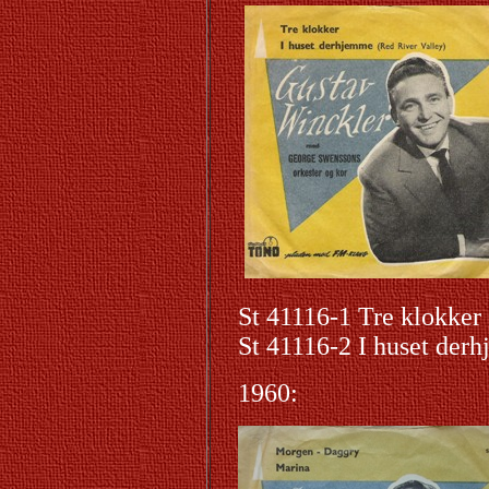
St 41116-1 Tre klokker
St 41116-2 I huset de
1960: