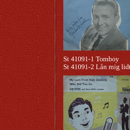
St 41091-1 Tomboy
St 41091-2 Lån mig li