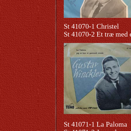
St 41070-1 Christel
St 41070-2 Et træ med e
St 41071-1 La Paloma