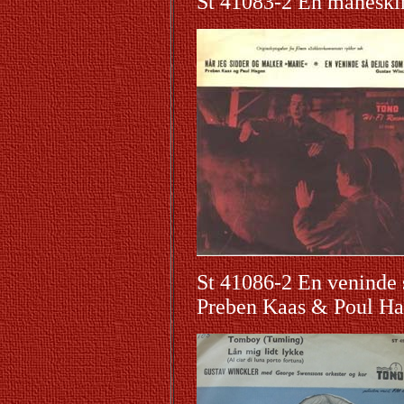
St 41083-2 En måneski
St 41086-2 En veninde 
Preben Kaas & Poul H