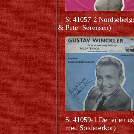
St 41057-2 Nordsøbølge
& Peter Sørensen)
St 41059-1 Der er en us
med Soldaterkor)